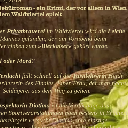
 17, 2019
ebütroman - ein Krimi, der vor allem in Wien
em Waldviertel spielt
ner
Privatbrauerei
im Waldviertel
wird
die
Leiche
 Mannes gefunden,
der am
Vorabend
beim
iertrinken
zum
»Bierkaiser«
gekürt wurde.
l oder Mord
?
erdacht
fällt schnell auf die
Turnlehrerin
Heidi,
erliererin des Finales. Einer Frau, der man nachs
r Schlägerei aus dem Weg zu gehen.
nspektorin Diotima
ist die Verdächtige aus
ren Sportveranstaltungen noch bestens in Erinner
berehrgeiz versucht Diotima, ihre einstige
rrentin zu überführen. Doch bald schon gibt es