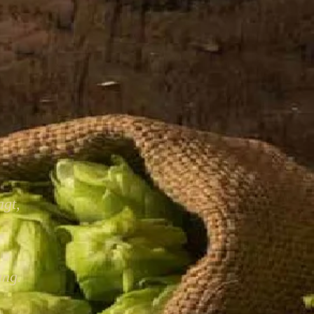
agt,
ung.