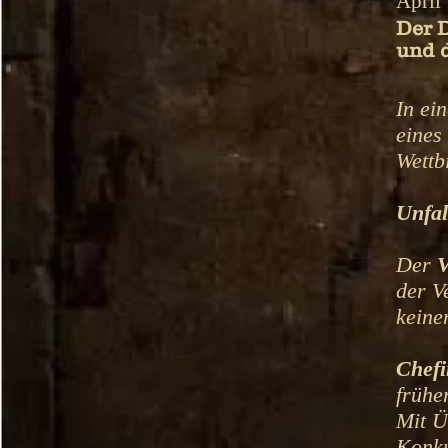
April
Der D
und d
In ei
eines
Wettb
Unfal
Der
V
der V
keine
Chefi
frühe
Mit Ü
Konku