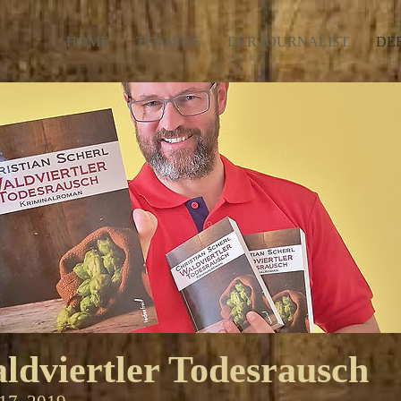
HOME
TERMINE
DER JOURNALIST
DE
ldviertler Todesrausch